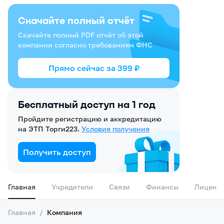
Скачайте полный отчёт
Скачайте полный PDF отчёт об этой
компании согласно требованиям ФНС
Прямо сейчас за
399
₽
Бесплатный доступ на 1 год
Пройдите регистрацию и аккредитацию
на ЭТП Торги223.
Условия получения
Получить доступ
Главная
Учредители
Связи
Финансы
Лиценз
Главная
/
Компания