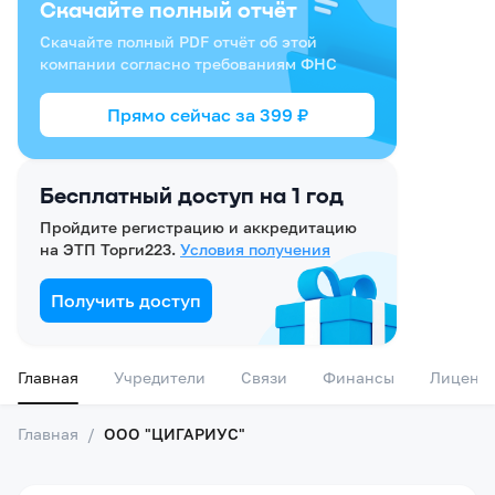
Скачайте полный отчёт
Скачайте полный PDF отчёт об этой
компании согласно требованиям ФНС
Прямо сейчас за
399
₽
Бесплатный доступ на 1 год
Пройдите регистрацию и аккредитацию
на ЭТП Торги223.
Условия получения
Получить доступ
Главная
Учредители
Связи
Финансы
Лиценз
Главная
/
ООО "ЦИГАРИУС"