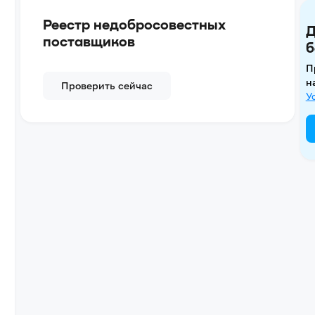
Реестр недобросовестных
Д
поставщиков
б
П
н
Проверить сейчас
У