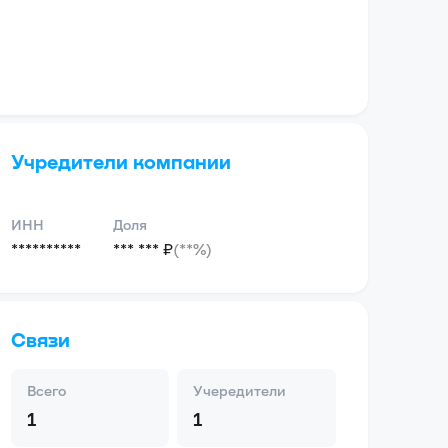
Учредители компании
ИНН
Доля
**********
*** *** ₽
(**%)
Связи
Всего
Учередители
1
1