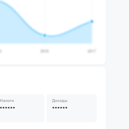
Налоги
Доходы
******
******