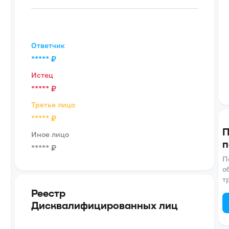
Ответчик
*****
₽
Истец
*****
₽
Третье лицо
*****
₽
П
Иное лицо
п
*****
₽
П
о
т
Реестр
Дисквалифицированных лиц