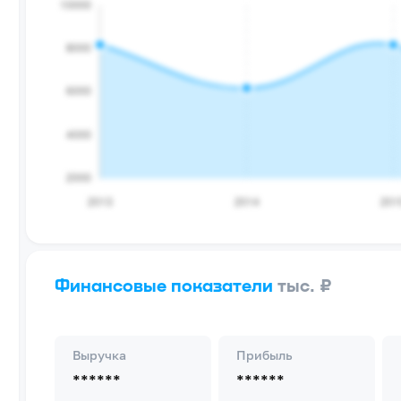
Финансовые показатели
тыс. ₽
Выручка
Прибыль
******
******