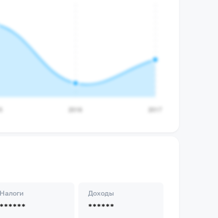
Налоги
Доходы
******
******