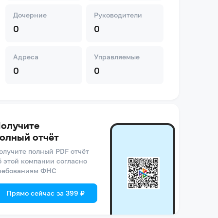
Дочерние
Руководители
0
0
Адреса
Управляемые
0
0
олучите
олный отчёт
олучите полный PDF отчёт
б этой компании согласно
ребованиям ФНС
Прямо сейчас за 399 ₽