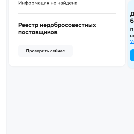
Информация не найдена
Д
б
Реестр недобросовестных
П
поставщиков
н
У
Проверить сейчас