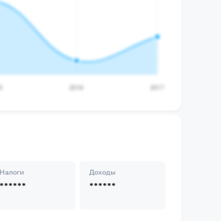
Налоги
Доходы
******
******