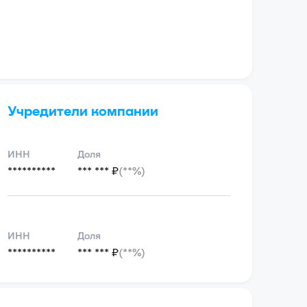
Учредители компании
ИНН
Доля
**********
*** *** ₽
(**%)
ИНН
Доля
**********
*** *** ₽
(**%)