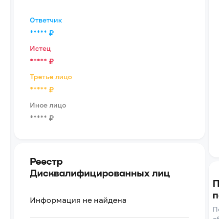
Ответчик
*****
₽
Истец
*****
₽
Третье лицо
*****
₽
Иное лицо
*****
₽
Реестр
Дисквалифицированных лиц
П
п
Информация не найдена
П
о