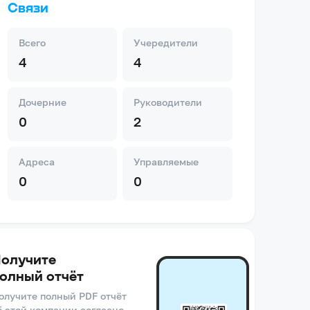
Связи
Всего
Учередители
4
4
Дочерние
Руководители
0
2
Адреса
Управляемые
0
0
олучите
олный отчёт
олучите полный PDF отчёт
б этой компании согласно