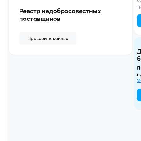
т
Реестр недобросовестных
поставщиков
Проверить сейчас
Д
б
П
н
У