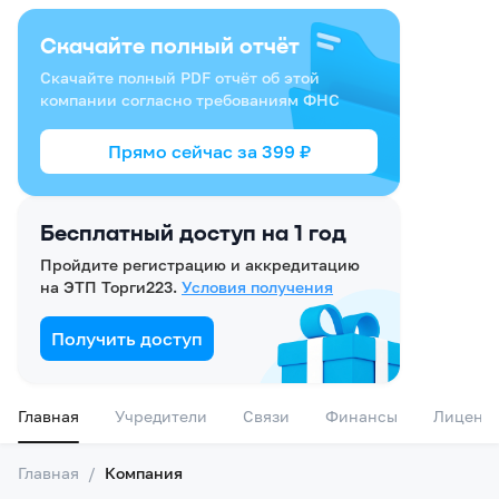
Скачайте полный отчёт
Скачайте полный PDF отчёт об этой
компании согласно требованиям ФНС
Прямо сейчас за
399
₽
Бесплатный доступ на 1 год
Пройдите регистрацию и аккредитацию
на ЭТП Торги223.
Условия получения
Получить доступ
Главная
Учредители
Связи
Финансы
Лиценз
Главная
/
Компания