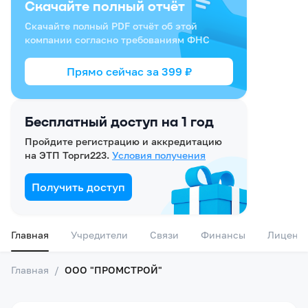
Скачайте полный отчёт
Скачайте полный PDF отчёт об этой
компании согласно требованиям ФНС
Прямо сейчас за
399
₽
Бесплатный доступ на 1 год
Пройдите регистрацию и аккредитацию
на ЭТП Торги223.
Условия получения
Получить доступ
Главная
Учредители
Связи
Финансы
Лиценз
Главная
/
ООО "ПРОМСТРОЙ"