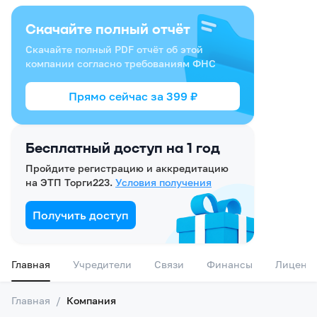
Скачайте полный отчёт
Скачайте полный PDF отчёт об этой
компании согласно требованиям ФНС
Прямо сейчас за
399
₽
Бесплатный доступ на 1 год
Пройдите регистрацию и аккредитацию
на ЭТП Торги223.
Условия получения
Получить доступ
Главная
Учредители
Связи
Финансы
Лиценз
Главная
/
Компания