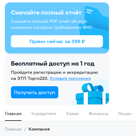
Скачайте полный отчёт
Скачайте полный PDF отчёт об этой
компании согласно требованиям ФНС
Прямо сейчас за
399
₽
Бесплатный доступ на 1 год
Пройдите регистрацию и аккредитацию
на ЭТП Торги223.
Условия получения
Получить доступ
Главная
Учредители
Связи
Финансы
Лиценз
Главная
/
Компания