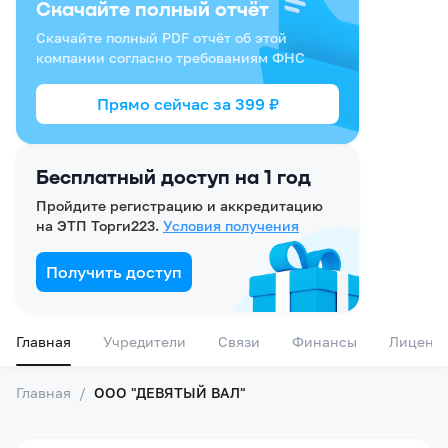
Скачайте полный отчёт
Скачайте полный PDF отчёт об этой
компании согласно требованиям ФНС
Прямо сейчас за
399
₽
Бесплатный доступ на 1 год
Пройдите регистрацию и аккредитацию
на ЭТП Торги223.
Условия получения
Получить доступ
Главная
Учредители
Связи
Финансы
Лиценз
Главная
/
ООО "ДЕВЯТЫЙ ВАЛ"