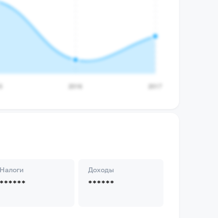
Налоги
Доходы
******
******