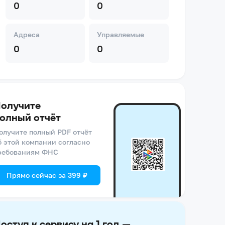
0
0
Адреса
Управляемые
0
0
олучите
олный отчёт
олучите полный PDF отчёт
б этой компании согласно
ребованиям ФНС
Прямо сейчас за 399 ₽
оступ к сервису на 1 год —