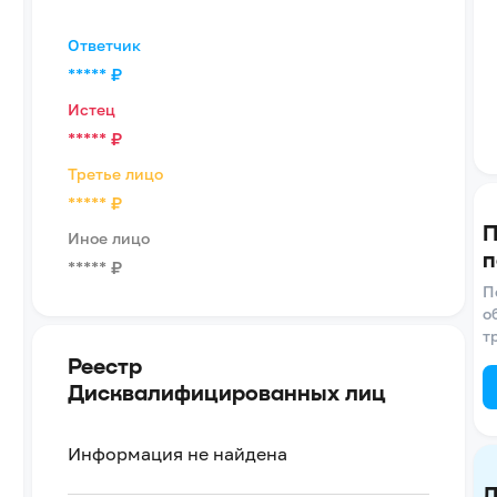
Ответчик
*****
₽
Истец
*****
₽
Третье лицо
*****
₽
П
Иное лицо
п
*****
₽
П
о
т
Реестр
Дисквалифицированных лиц
Информация не найдена
Д