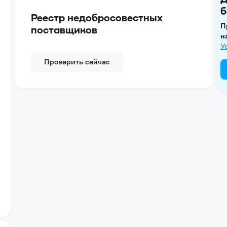
б
Реестр недобросовестных
П
поставщиков
н
У
Проверить сейчас