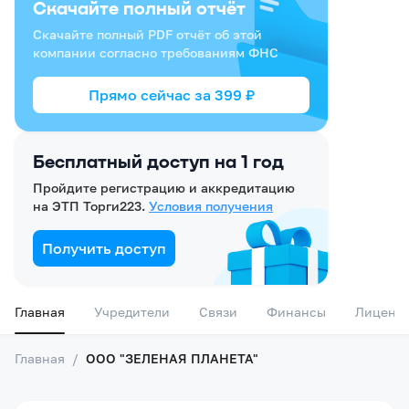
Скачайте полный отчёт
Скачайте полный PDF отчёт об этой
компании согласно требованиям ФНС
Прямо сейчас за
399
₽
Бесплатный доступ на 1 год
Пройдите регистрацию и аккредитацию
на ЭТП Торги223.
Условия получения
Получить доступ
Главная
Учредители
Связи
Финансы
Лиценз
Главная
/
ООО "ЗЕЛЕНАЯ ПЛАНЕТА"