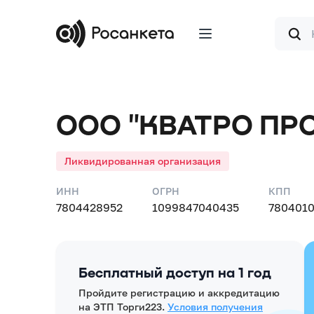
Форма
поиска
ООО "КВАТРО ПР
Ликвидированная организация
ИНН
ОГРН
КПП
7804428952
1099847040435
780401
Бесплатный доступ на 1 год
Пройдите регистрацию и аккредитацию
на ЭТП Торги223.
Условия получения