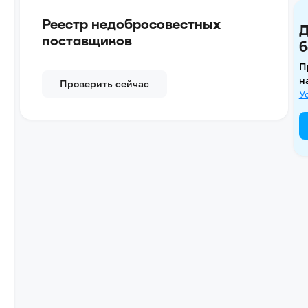
Реестр недобросовестных
Д
поставщиков
б
П
н
Проверить сейчас
У