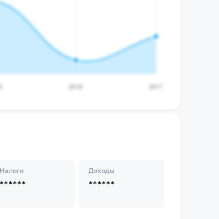
Налоги
Доходы
******
******