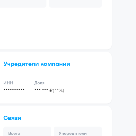
Учредители компании
ИНН
Доля
**********
*** *** ₽
(**%)
Связи
Всего
Учередители