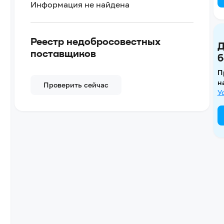
Информация не найдена
Реестр недобросовестных
Д
поставщиков
б
П
н
Проверить сейчас
У