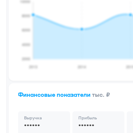
Финансовые показатели
тыс. ₽
Выручка
Прибыль
******
******