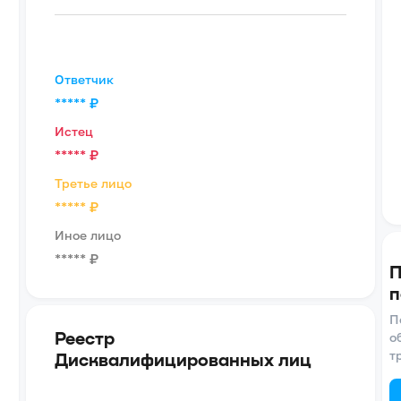
Ответчик
*****
₽
Истец
*****
₽
Третье лицо
*****
₽
Иное лицо
*****
₽
П
п
П
Реестр
о
т
Дисквалифицированных лиц