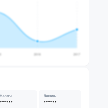
Налоги
Доходы
******
******