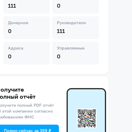
111
0
Дочерние
Руководители
0
111
Адреса
Управляемые
0
0
олучите
олный отчёт
олучите полный PDF отчёт
б этой компании согласно
ребованиям ФНС
Прямо сейчас за 399 ₽