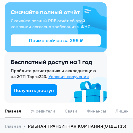
Скачайте полный отчёт
Скачайте полный PDF отчёт об этой
компании согласно требованиям ФНС
Прямо сейчас за
399
₽
Бесплатный доступ на 1 год
Пройдите регистрацию и аккредитацию
на ЭТП Торги223.
Условия получения
Получить доступ
Главная
Учредители
Связи
Финансы
Лиценз
Главная
/
РЫБНАЯ ТРАНЗИТНАЯ КОМПАНИЯ(ОТДЕЛ 15)