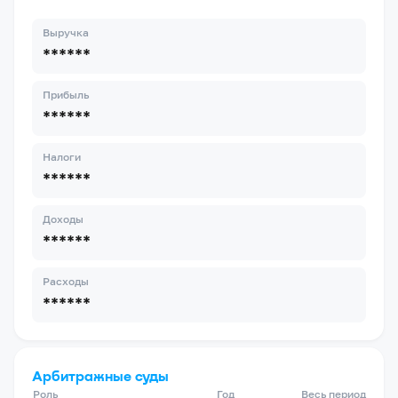
Выручка
******
Прибыль
******
Налоги
******
Доходы
******
Расходы
******
Арбитражные суды
Роль
Год
Весь период