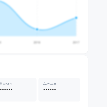
Налоги
Доходы
******
******