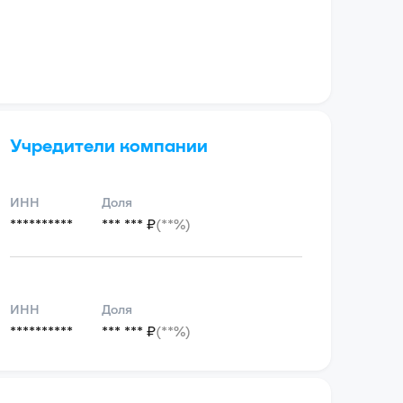
Учредители компании
ИНН
Доля
**********
*** *** ₽
(**%)
ИНН
Доля
**********
*** *** ₽
(**%)