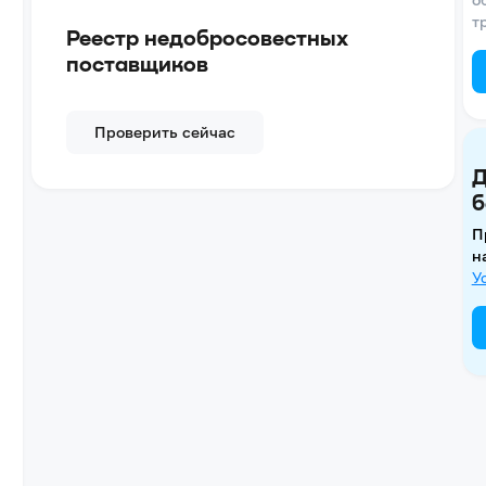
т
Реестр недобросовестных
поставщиков
Проверить сейчас
Д
б
П
н
У