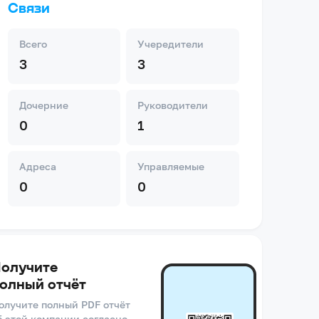
Связи
Всего
Учередители
3
3
Дочерние
Руководители
0
1
Адреса
Управляемые
0
0
олучите
олный отчёт
олучите полный PDF отчёт
б этой компании согласно