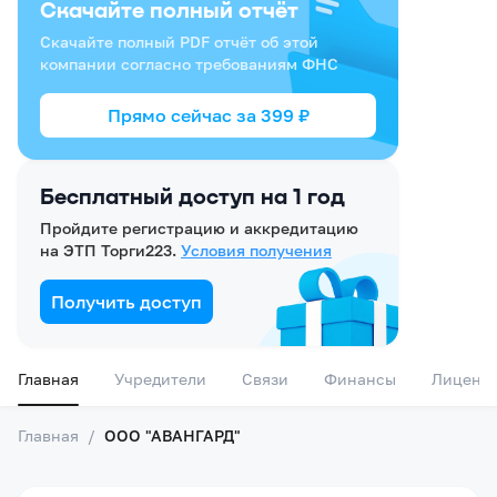
Скачайте полный отчёт
Скачайте полный PDF отчёт об этой
компании согласно требованиям ФНС
Прямо сейчас за
399
₽
Бесплатный доступ на 1 год
Пройдите регистрацию и аккредитацию
на ЭТП Торги223.
Условия получения
Получить доступ
Главная
Учредители
Связи
Финансы
Лиценз
Главная
/
ООО "АВАНГАРД"