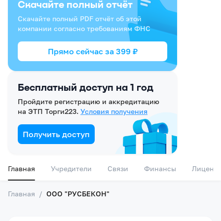
Скачайте полный отчёт
Скачайте полный PDF отчёт об этой
компании согласно требованиям ФНС
Прямо сейчас за
399
₽
Бесплатный доступ на 1 год
Пройдите регистрацию и аккредитацию
на ЭТП Торги223.
Условия получения
Получить доступ
Главная
Учредители
Связи
Финансы
Лиценз
Главная
/
ООО "РУСБЕКОН"