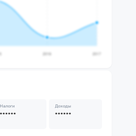
Налоги
Доходы
******
******