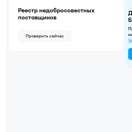
Реестр недобросовестных
Д
поставщиков
б
П
н
Проверить сейчас
У