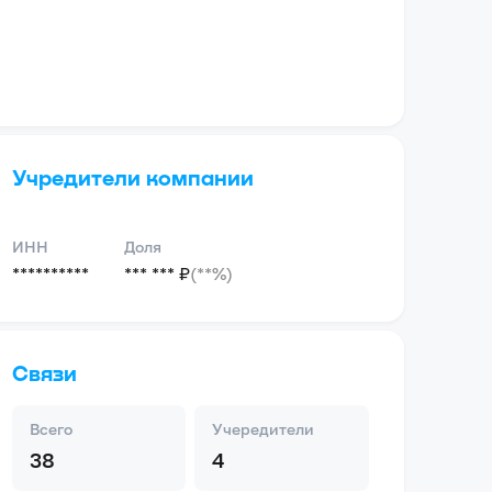
Учредители компании
ИНН
Доля
**********
*** *** ₽
(**%)
Связи
Всего
Учередители
38
4