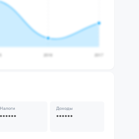
Налоги
Доходы
******
******