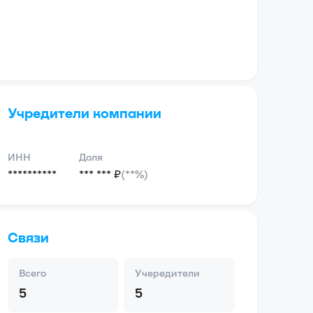
Учредители компании
ИНН
Доля
**********
*** *** ₽
(**%)
Связи
Всего
Учередители
5
5