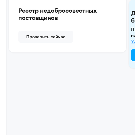
Реестр недобросовестных
Д
поставщиков
б
П
н
Проверить сейчас
У