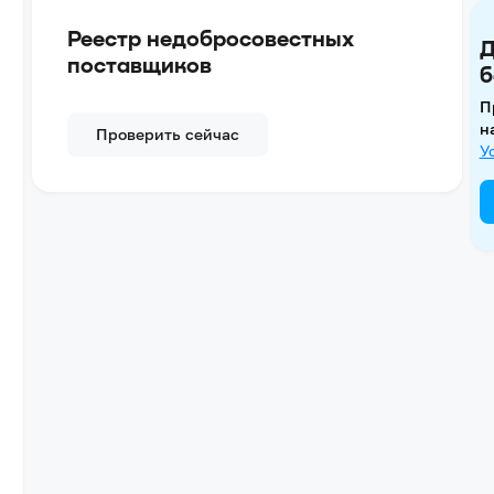
Реестр недобросовестных
Д
поставщиков
б
П
н
Проверить сейчас
У