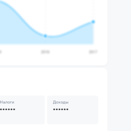
Налоги
Доходы
******
******