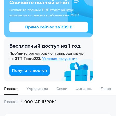
Скачайте полный отчёт
Скачайте полный PDF отчёт об этой
компании согласно требованиям ФНС
Прямо сейчас за
399
₽
Бесплатный доступ на 1 год
Пройдите регистрацию и аккредитацию
на ЭТП Торги223.
Условия получения
Получить доступ
Главная
Учредители
Связи
Финансы
Лиценз
Главная
/
ООО "АПШЕРОН"