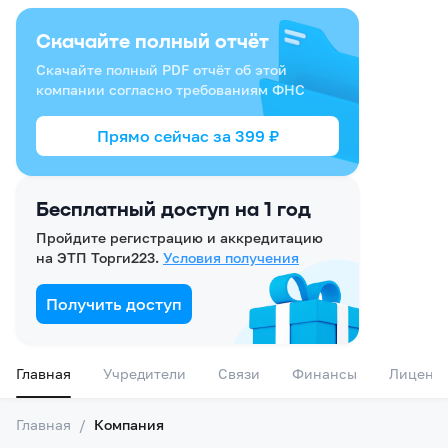
Скачайте полный отчёт
Скачайте полный PDF отчёт об этой
компании согласно требованиям ФНС
Прямо сейчас за
399
₽
Бесплатный доступ на 1 год
Пройдите регистрацию и аккредитацию
на ЭТП Торги223.
Условия получения
Получить доступ
Главная
Учредители
Связи
Финансы
Лиценз
Главная
/
Компания