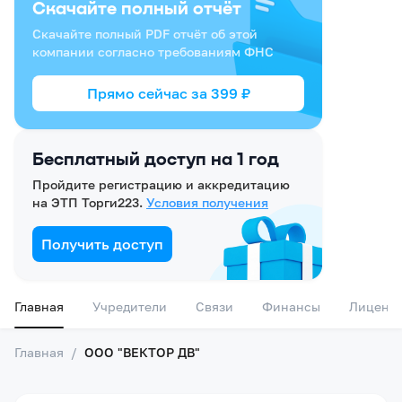
Скачайте полный отчёт
Скачайте полный PDF отчёт об этой
компании согласно требованиям ФНС
Прямо сейчас за
399
₽
Бесплатный доступ на 1 год
Пройдите регистрацию и аккредитацию
на ЭТП Торги223.
Условия получения
Получить доступ
Главная
Учредители
Связи
Финансы
Лиценз
Главная
/
ООО "ВЕКТОР ДВ"