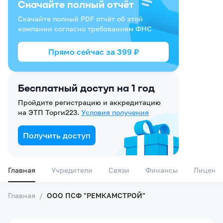
Скачайте полный отчёт
Скачайте полный PDF отчёт об этой
компании согласно требованиям ФНС
Прямо сейчас за
399
₽
Бесплатный доступ на 1 год
Пройдите регистрацию и аккредитацию
на ЭТП Торги223.
Условия получения
Получить доступ
Главная
Учредители
Связи
Финансы
Лиценз
Главная
/
ООО ПСФ "РЕМКАМСТРОЙ"