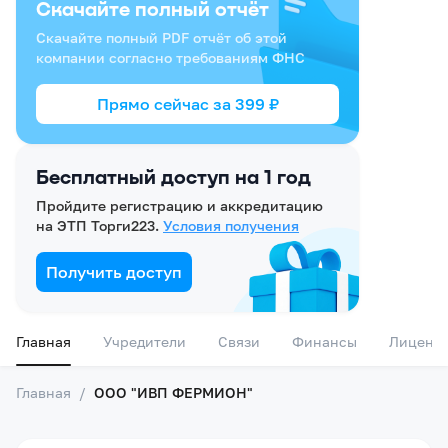
Скачайте полный отчёт
Скачайте полный PDF отчёт об этой
компании согласно требованиям ФНС
Прямо сейчас за
399
₽
Бесплатный доступ на 1 год
Пройдите регистрацию и аккредитацию
на ЭТП Торги223.
Условия получения
Получить доступ
Главная
Учредители
Связи
Финансы
Лиценз
Главная
/
ООО "ИВП ФЕРМИОН"