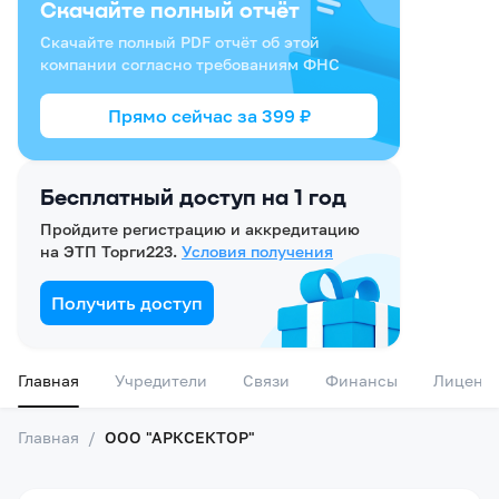
Скачайте полный отчёт
Скачайте полный PDF отчёт об этой
компании согласно требованиям ФНС
Прямо сейчас за
399
₽
Бесплатный доступ на 1 год
Пройдите регистрацию и аккредитацию
на ЭТП Торги223.
Условия получения
Получить доступ
Главная
Учредители
Связи
Финансы
Лиценз
Главная
/
ООО "АРКСЕКТОР"