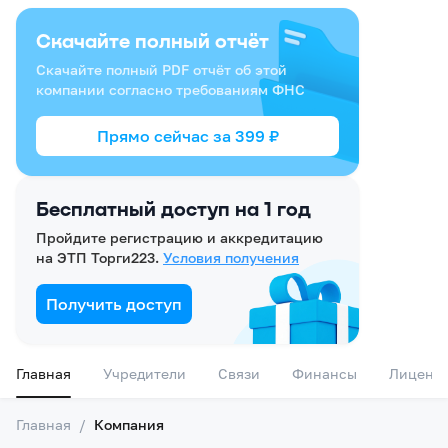
Скачайте полный отчёт
Скачайте полный PDF отчёт об этой
компании согласно требованиям ФНС
Прямо сейчас за
399
₽
Бесплатный доступ на 1 год
Пройдите регистрацию и аккредитацию
на ЭТП Торги223.
Условия получения
Получить доступ
Главная
Учредители
Связи
Финансы
Лиценз
Главная
/
Компания