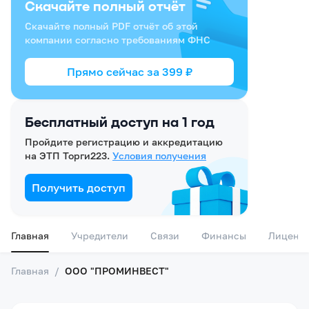
Скачайте полный отчёт
Скачайте полный PDF отчёт об этой
компании согласно требованиям ФНС
Прямо сейчас за
399
₽
Бесплатный доступ на 1 год
Пройдите регистрацию и аккредитацию
на ЭТП Торги223.
Условия получения
Получить доступ
Главная
Учредители
Связи
Финансы
Лиценз
Главная
/
ООО "ПРОМИНВЕСТ"