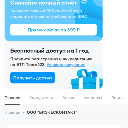
Скачайте полный отчёт
Скачайте полный PDF отчёт об этой
компании согласно требованиям ФНС
Прямо сейчас за
399
₽
Бесплатный доступ на 1 год
Пройдите регистрацию и аккредитацию
на ЭТП Торги223.
Условия получения
Получить доступ
Главная
Учредители
Связи
Финансы
Лиценз
Главная
/
ООО "БИЗНЕСКОНТАКТ"