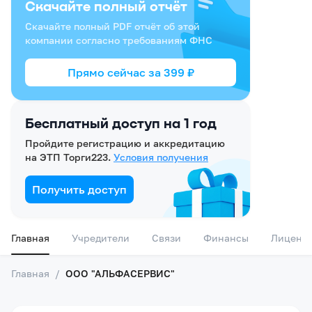
Скачайте полный отчёт
Скачайте полный PDF отчёт об этой
компании согласно требованиям ФНС
Прямо сейчас за
399
₽
Бесплатный доступ на 1 год
Пройдите регистрацию и аккредитацию
на ЭТП Торги223.
Условия получения
Получить доступ
Главная
Учредители
Связи
Финансы
Лиценз
Главная
/
ООО "АЛЬФАСЕРВИС"