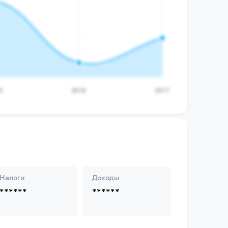
Налоги
Доходы
******
******