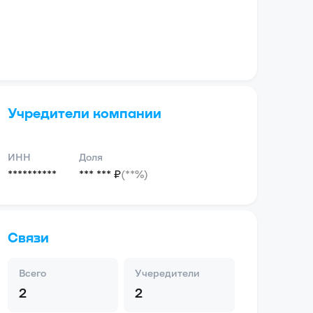
Учредители компании
ИНН
Доля
**********
*** *** ₽
(**%)
Связи
Всего
Учередители
2
2