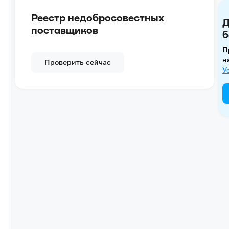
Реестр недобросовестных
Д
поставщиков
б
П
н
Проверить сейчас
У