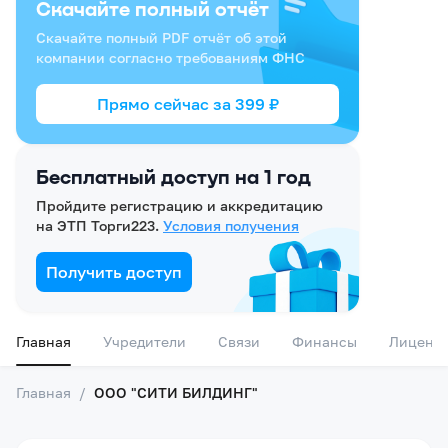
Скачайте полный отчёт
Скачайте полный PDF отчёт об этой
компании согласно требованиям ФНС
Прямо сейчас за
399
₽
Бесплатный доступ на 1 год
Пройдите регистрацию и аккредитацию
на ЭТП Торги223.
Условия получения
Получить доступ
Главная
Учредители
Связи
Финансы
Лиценз
Главная
/
ООО "СИТИ БИЛДИНГ"