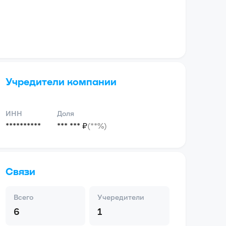
Учредители компании
ИНН
Доля
**********
*** *** ₽
(**%)
Связи
Всего
Учередители
6
1