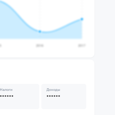
Налоги
Доходы
******
******