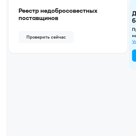
Реестр недобросовестных
Д
поставщиков
б
П
н
Проверить сейчас
У