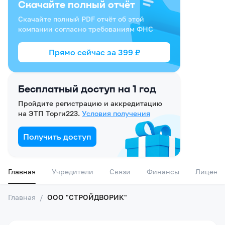
Скачайте полный отчёт
Скачайте полный PDF отчёт об этой
компании согласно требованиям ФНС
Прямо сейчас за
399
₽
Бесплатный доступ на 1 год
Пройдите регистрацию и аккредитацию
на ЭТП Торги223.
Условия получения
Получить доступ
Главная
Учредители
Связи
Финансы
Лиценз
Главная
/
ООО "СТРОЙДВОРИК"