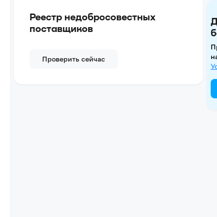
Реестр недобросовестных
Д
поставщиков
б
П
н
Проверить сейчас
У