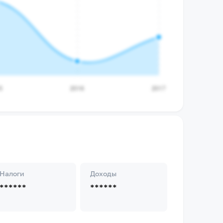
Налоги
Доходы
******
******