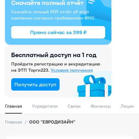
Скачайте полный отчёт
Скачайте полный PDF отчёт об этой
компании согласно требованиям ФНС
Прямо сейчас за
399
₽
Бесплатный доступ на 1 год
Пройдите регистрацию и аккредитацию
на ЭТП Торги223.
Условия получения
Получить доступ
Главная
Учредители
Связи
Финансы
Лиценз
Главная
/
ООО "ЕВРОДИЗАЙН"