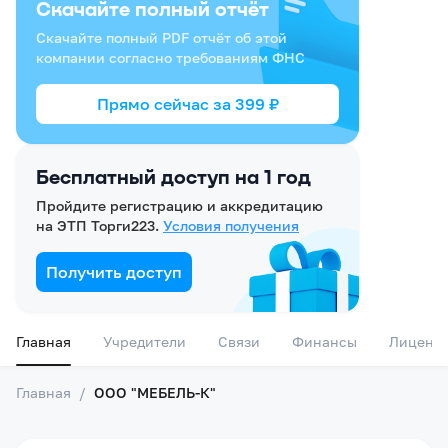
Скачайте полный отчёт
Скачайте полный PDF отчёт об этой
компании согласно требованиям ФНС
Прямо сейчас за
399
₽
Бесплатный доступ на 1 год
Пройдите регистрацию и аккредитацию
на ЭТП Торги223.
Условия получения
Получить доступ
Главная
Учредители
Связи
Финансы
Лиценз
Главная
/
ООО "МЕБЕЛЬ-К"