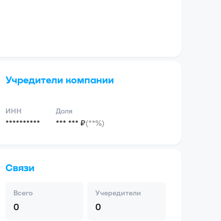
Учредители компании
ИНН
Доля
**********
*** *** ₽
(**%)
Связи
Всего
Учередители
0
0