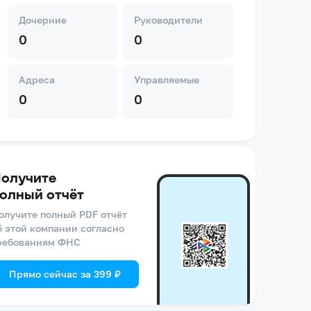
Дочерние
Руководители
0
0
Адреса
Управляемые
0
0
олучите
олный отчёт
олучите полный PDF отчёт
б этой компании согласно
ребованиям ФНС
Прямо сейчас за 399 ₽