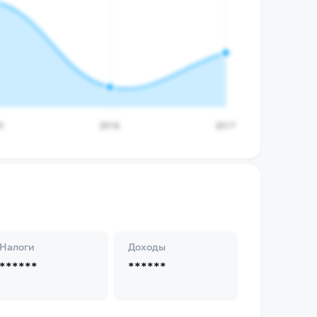
Налоги
Доходы
******
******