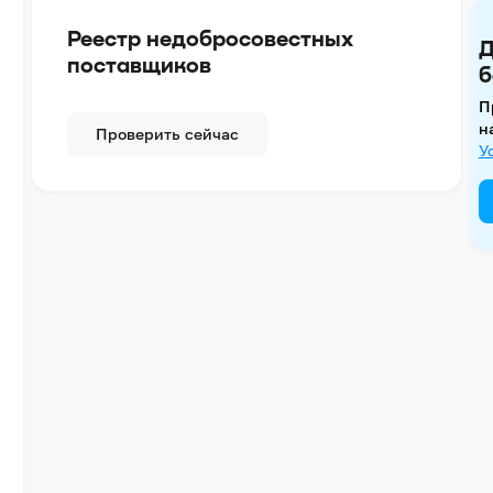
Реестр недобросовестных
Д
поставщиков
б
П
н
Проверить сейчас
У