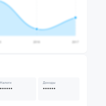
Налоги
Доходы
******
******