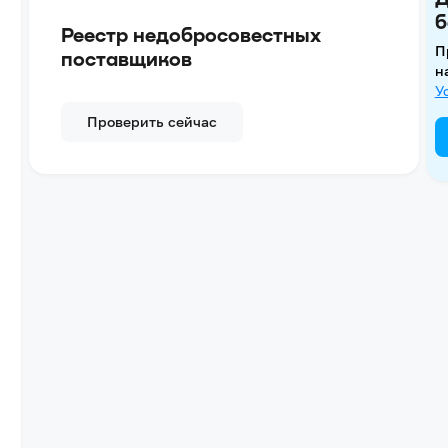
б
Реестр недобросовестных
П
поставщиков
н
У
Проверить сейчас