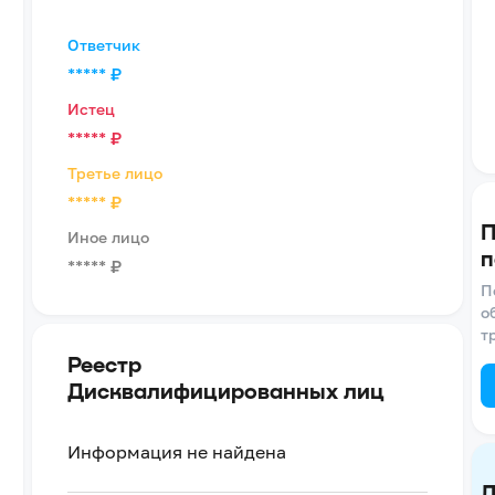
Ответчик
*****
₽
Истец
*****
₽
Третье лицо
*****
₽
П
Иное лицо
п
*****
₽
П
о
т
Реестр
Дисквалифицированных лиц
Информация не найдена
Д