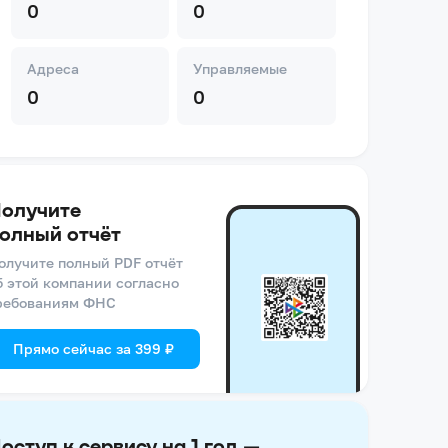
0
0
Адреса
Управляемые
0
0
олучите
олный отчёт
олучите полный PDF отчёт
б этой компании согласно
ребованиям ФНС
Прямо сейчас за 399 ₽
оступ к сервису на 1 год —