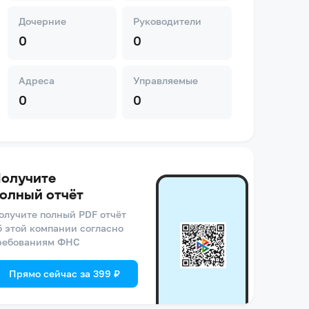
Дочерние
Руководители
0
0
Адреса
Управляемые
0
0
олучите
олный отчёт
олучите полный PDF отчёт
б этой компании согласно
ребованиям ФНС
Прямо сейчас за 399 ₽