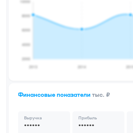
Финансовые показатели
тыс. ₽
Выручка
Прибыль
******
******