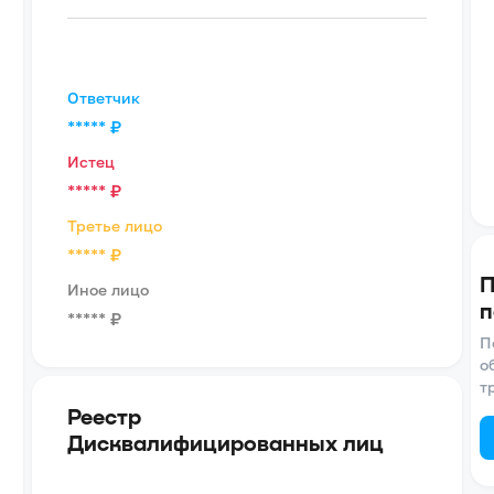
Ответчик
*****
₽
Истец
*****
₽
Третье лицо
*****
₽
П
Иное лицо
п
*****
₽
П
о
т
Реестр
Дисквалифицированных лиц