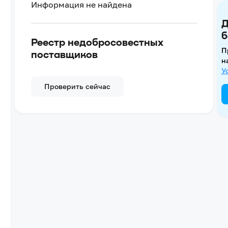
Информация не найдена
Д
б
Реестр недобросовестных
П
поставщиков
н
У
Проверить сейчас