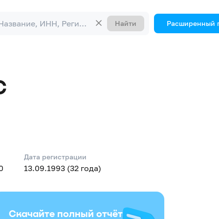
Найти
Расширенный 
С
ЬЮ "ЭРА-
Дата регистрации
0
13.09.1993 (32 года)
Скачайте полный отчёт