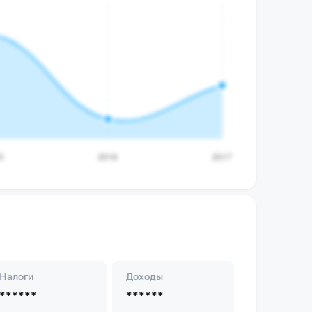
Налоги
Доходы
******
******