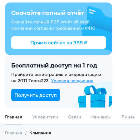
Скачайте полный отчёт
Скачайте полный PDF отчёт об этой
компании согласно требованиям ФНС
Прямо сейчас за
399
₽
Бесплатный доступ на 1 год
Пройдите регистрацию и аккредитацию
на ЭТП Торги223.
Условия получения
Получить доступ
Главная
Учредители
Связи
Финансы
Лиценз
Главная
/
Компания