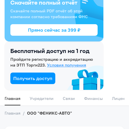
Скачайте полный отчёт
Скачайте полный PDF отчёт об этой
компании согласно требованиям ФНС
Прямо сейчас за
399
₽
Бесплатный доступ на 1 год
Пройдите регистрацию и аккредитацию
на ЭТП Торги223.
Условия получения
Получить доступ
Главная
Учредители
Связи
Финансы
Лиценз
Главная
/
ООО "ФЕНИКС-АВТО"