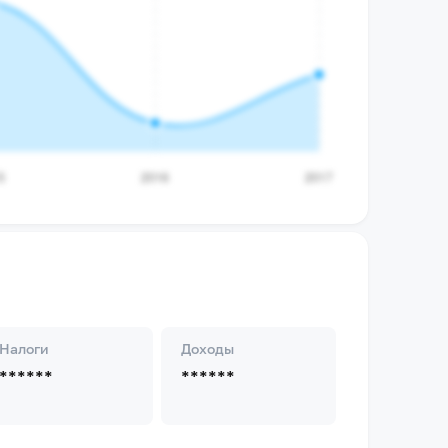
Налоги
Доходы
******
******