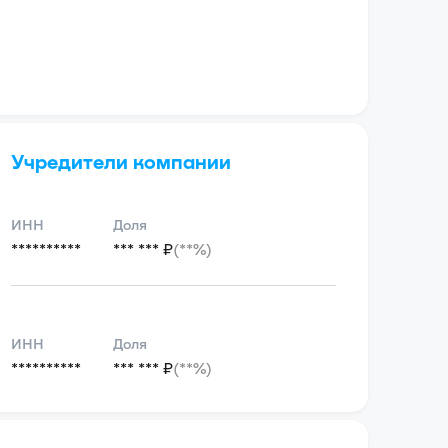
Учредители компании
ИНН
Доля
**********
*** *** ₽
(**%)
ИНН
Доля
**********
*** *** ₽
(**%)