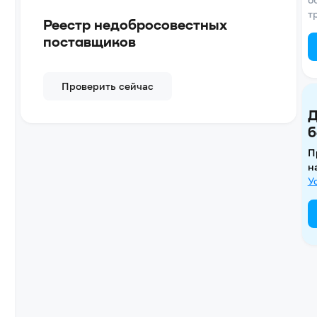
т
Реестр недобросовестных
поставщиков
Проверить сейчас
Д
б
П
н
У