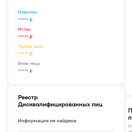
Ответчик
*****
₽
Истец
*****
₽
Третье лицо
*****
₽
Иное лицо
*****
₽
Реестр
Дисквалифицированных лиц
П
п
Информация не найдена
П
о