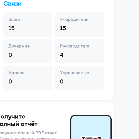
Связи
Всего
Учередители
15
15
Дочерние
Руководители
0
4
Адреса
Управляемые
0
0
олучите
олный отчёт
олучите полный PDF отчёт
б этой компании согласно