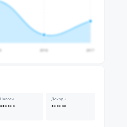
Налоги
Доходы
******
******