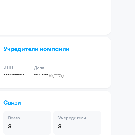
Учредители компании
ИНН
Доля
**********
*** *** ₽
(**%)
Связи
Всего
Учередители
3
3