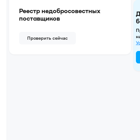
Реестр недобросовестных
Д
поставщиков
б
П
н
Проверить сейчас
У