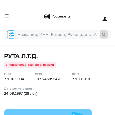
Форма
поиска
РУТА Л.Т.Д.
Ликвидированная организация
ИНН
ОГРН
КПП
7719169094
1077746893476
771901010
Дата регистрации
24.09.1997 (28 лет)