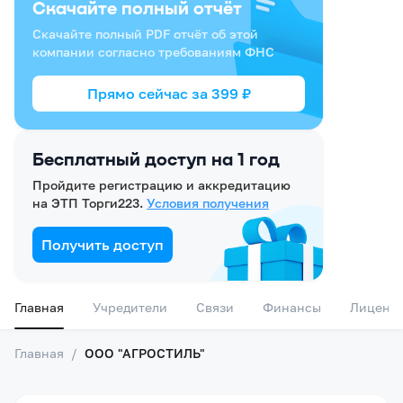
Скачайте полный отчёт
Скачайте полный PDF отчёт об этой
компании согласно требованиям ФНС
Прямо сейчас за
399
₽
Бесплатный доступ на 1 год
Пройдите регистрацию и аккредитацию
на ЭТП Торги223.
Условия получения
Получить доступ
Главная
Учредители
Связи
Финансы
Лиценз
Главная
/
ООО "АГРОСТИЛЬ"