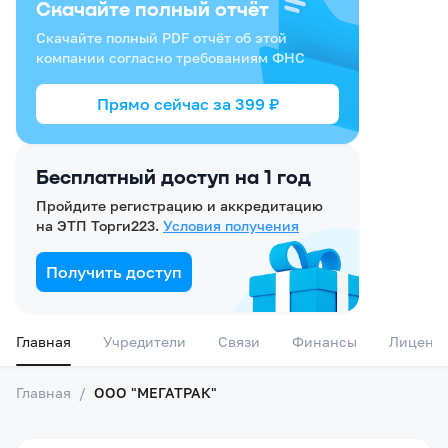
Скачайте полный отчёт
Скачайте полный PDF отчёт об этой
компании согласно требованиям ФНС
Прямо сейчас за
399
₽
Бесплатный доступ на 1 год
Пройдите регистрацию и аккредитацию
на ЭТП Торги223.
Условия получения
Получить доступ
Главная
Учредители
Связи
Финансы
Лиценз
Главная
/
ООО "МЕГАТРАК"