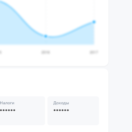
Налоги
Доходы
******
******