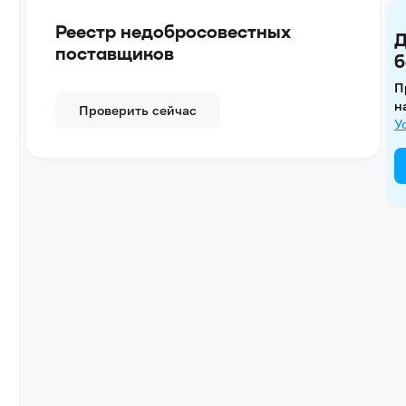
Реестр недобросовестных
Д
поставщиков
б
П
н
Проверить сейчас
У