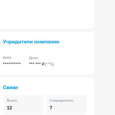
Учредители компании
ИНН
Доля
**********
*** *** ₽
(**%)
Связи
Всего
Учередители
12
7