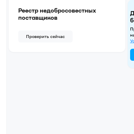
Реестр недобросовестных
Д
поставщиков
б
П
н
Проверить сейчас
У