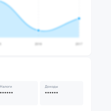
Налоги
Доходы
******
******